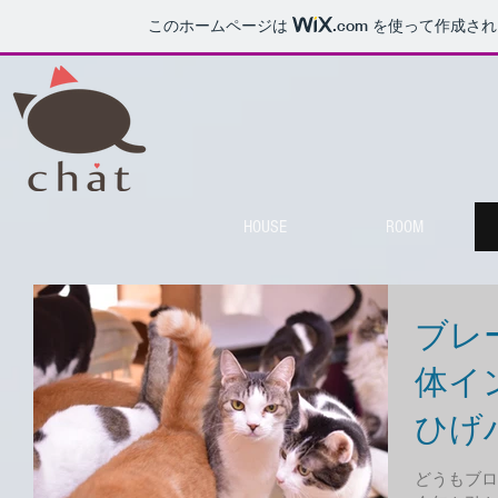
このホームページは
.com
を使って作成され
HOUSE
ROOM
ブレ
体イン
ひげ
どうもブロ