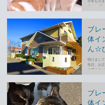
今年も引き
心に、 様
きます！ 
ウス」さん
乗ったとこ
ブレ
体イン
ん☆
明けまして
先日、お正
の肥大化が
るぶる小さ
てしまいま
ね。...
ブレ
体イン