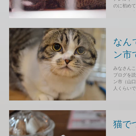
のに初めて
でもゆっく
た！...
なん
ン市
みなさんこ
ブログを読
ン市（山口
人くらいで
んがしゅう
めてまいりま
猫で