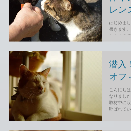
レン
はじめまし
書きます、
しますので
「ブレーメ
NO OW
が立ち上げ
潜入
オフィス
こんにちは
なりましたか
取材中に収
呼ばれてい
ゃん） さて