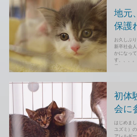
地元
保護
お久しぶり
新卒社会人
かになって
す、、、。
愛いですね
する情報収
初体
会に
はじめまして！ いつもブログを更
ユズミ）の
アレルギー