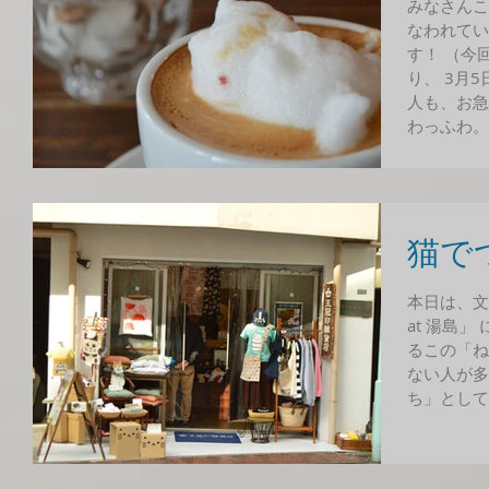
みなさんこ
なわれてい
す！ （今
り、 3月
人も、お急
わっふわ。.
猫で
本日は、文
at 湯島
るこの「ね
ない人が多
ち」として