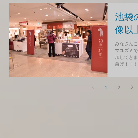
池袋
像以
みなさんこ
マユズミで
加してきま
急げ！！！
を活用した
1
2